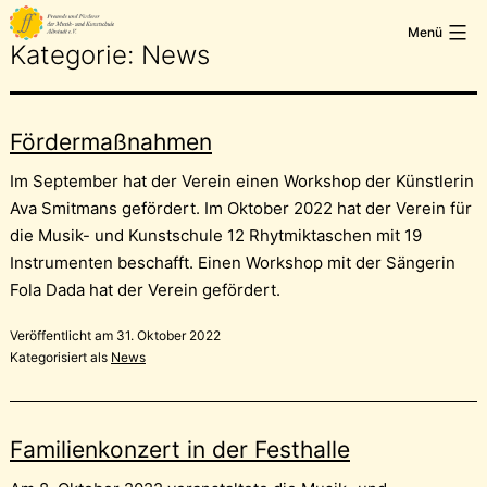
Zum
Freunde
Menü
Inhalt
und
Kategorie:
News
springen
Förderer
der
Musik-
Fördermaßnahmen
und
Im September hat der Verein einen Workshop der Künstlerin
Kunstschule
Ava Smitmans gefördert. Im Oktober 2022 hat der Verein für
Albstadt
die Musik- und Kunstschule 12 Rhytmiktaschen mit 19
e.V.
Instrumenten beschafft. Einen Workshop mit der Sängerin
Fola Dada hat der Verein gefördert.
Veröffentlicht am
31. Oktober 2022
Kategorisiert als
News
Familienkonzert in der Festhalle