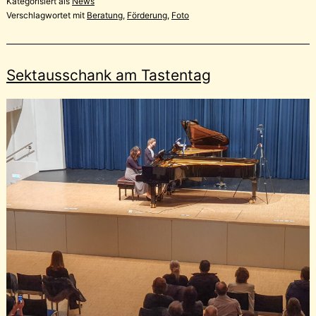
Kategorisiert als
News
Verschlagwortet mit
Beratung
,
Förderung
,
Foto
Sektausschank am Tastentag